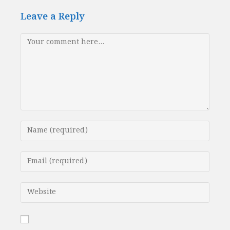
Leave a Reply
Comment
Enter
your
name
Enter
or
your
username
email
Enter
to
address
your
comment
to
website
comment
URL