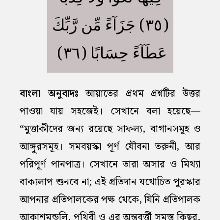
(٣٥) جَزَآءً مِّن رَّبِّكَ
عَطَآءً حِسَابًا (٣٦)
বাংলা অনুবাদঃ
আয়াতের প্রথম প্রশ্নটির উত্তর
পাওয়া যায় সহজেই। সেখানে বলা হয়েছে—
“মুত্তাকীদের জন্য রয়েছে সাফল্য, বাগানসমূহ ও
আঙ্গুরসমূহ। সমবয়স্কা পূর্ণ যৌবনা তরুনী, আর
পরিপূর্ণ পানপাত্র। সেখানে তারা অসার ও মিথ্যা
বাক্যলাপ শুনবে না; এই প্রতিদান যথোচিত পুরস্কার
আপনার প্রতিপালকের পক্ষ থেকে, যিনি প্রতিপালক
আকাশমন্ডলি, পৃথিবী ও এর অন্তবর্ত্তী সমস্ত কিছুর,