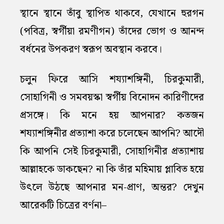
স্থানে স্থানে তাঁবু স্থাপিত থাকবে, যেখানে হুরগন
(পবিত্র, স্বর্গীয়া রমণীগন) তাঁদের ভোগ ও আনন্দ
বর্ধনের উপকরণ স্বরূপ অবস্থান করবে।
চলুন ফিরে আসি শয্যাশঙ্গিনী, চিরকুমারী,
সোহাগিনী ও সমবয়স্কা স্বর্গীয় বিনোদন কারিণীদের
প্রসঙ্গে। কি মনে হয় আপনার? কতজন
শয্যাশঙ্গিনীর প্রত্যাশা করে চলেছেন আপনি? আদৌ
কি আপনি সেই চিরকুমারী, সোহাগিনীর প্রত্যাশায়
আল্লাহকে ডাকছেন? না কি তাঁর মহিমায় প্লাবিত হয়ে
উৎলে উঠছে আপনার মন-প্রাণ, অন্তর? দেখুন
আরেকটি চিত্রের বর্ণনা–