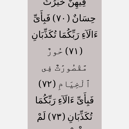
فِيهِنَّ خَيْرَٰتٌ
حِسَانٌ (٧٠) فَبِأَىِّ
ءَالَآءِ رَبِّكُمَا تُكَذِّبَانِ
(٧١) حُورٌ
مَّقْصُورَٰتٌ فِى
ٱلْخِيَامِ (٧٢)
فَبِأَىِّ ءَالَآءِ رَبِّكُمَا
تُكَذِّبَانِ (٧٣) لَمْ