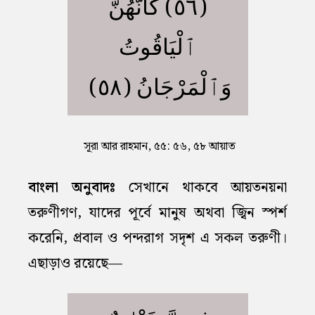
(٥٦) كَأَنَّهُنَّ
ٱلْيَاقُوتُ
وَٱلْمَرْجَانُ (٥٨)
সূরা আর রাহমান, ৫৫: ৫৬, ৫৮ আয়াত
বাংলা অনুবাদঃ
সেখানে থাকবে আয়তনয়না
তরুণীগণ, যাদের পূর্বে মানুষ অথবা জ্বিন স্পর্শ
করেনি, প্রবাল ও পন্দরাগ সদৃশ এ সকল তরুণী।
এছাড়াও রয়েছে—