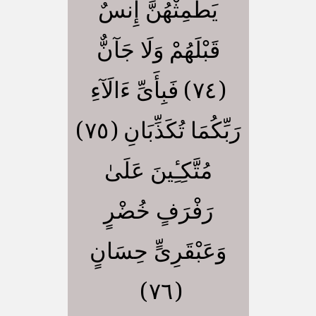
يَطْمِثْهُنَّ إِنسٌ
قَبْلَهُمْ وَلَا جَآنٌّ
(٧٤) فَبِأَىِّ ءَالَآءِ
رَبِّكُمَا تُكَذِّبَانِ (٧٥)
مُتَّكِـِٔينَ عَلَىٰ
رَفْرَفٍ خُضْرٍ
وَعَبْقَرِىٍّ حِسَانٍ
(٧٦)