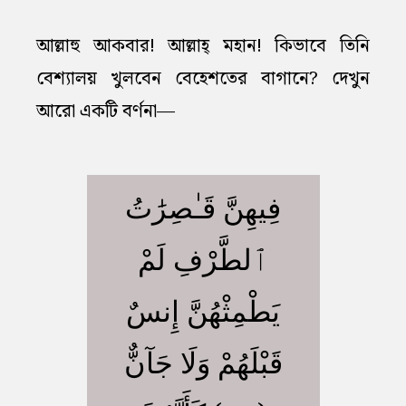
আল্লাহু আকবার! আল্লাহ্‌ মহান! কিভাবে তিনি
বেশ্যালয় খুলবেন বেহেশতের বাগানে? দেখুন
আরো একটি বর্ণনা—
فِيهِنَّ قَـٰصِرَٰتُ
ٱلطَّرْفِ لَمْ
يَطْمِثْهُنَّ إِنسٌ
قَبْلَهُمْ وَلَا جَآنٌّ