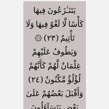
يَتَنَـٰزَعُونَ فِيهَا
كَأْسًا لَّا لَغْوٌ فِيهَا وَلَا
تَأْثِيمٌ (٢٣) ۞
وَيَطُوفُ عَلَيْهِمْ
غِلْمَانٌ لَّهُمْ كَأَنَّهُمْ
لُؤْلُؤٌ مَّكْنُونٌ (٢٤)
وَأَقْبَلَ بَعْضُهُمْ عَلَىٰ
بَعْضٍ يَتَسَآءَلُونَ