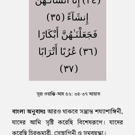
(٣٤) إِنَّآ أَنشَأْنَـٰهُنَّ
إِنشَآءً (٣٥)
فَجَعَلْنَـٰهُنَّ أَبْكَارًا
(٣٦) عُرُبًا أَتْرَابًا
(٣٧)
সূরা ওয়াক্কি-আহ ৫৬: ৩৪-৩৭ আয়াত
বাংলা অনুবাদঃ
আরও থাকবে সম্ভ্রান্ত শয্যাশাঙ্গিনী,
যাদের আমি সৃষ্টি করেছি বিশেষরূপে। যাদের
করেছি চিরকুমারী, সোহাগিনী ও সমবয়স্কা।