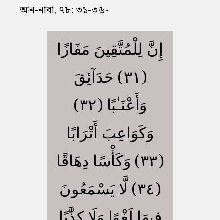
আন-নাবা, ৭৮: ৩১-৩৬-
إِنَّ لِلْمُتَّقِينَ مَفَازًا
(٣١) حَدَآئِقَ
وَأَعْنَـٰبًا (٣٢)
وَكَوَاعِبَ أَتْرَابًا
(٣٣) وَكَأْسًا دِهَاقًا
(٣٤) لَّا يَسْمَعُونَ
فِيهَا لَغْوًا وَلَا كِذَّٰبًا