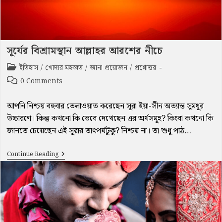
সূর্যের বিশ্রামস্থান আল্লাহর আরশের নীচে
Post
ইতিহাস
/
খোদার মহব্বত
/
জানা প্রয়োজন
/
প্রশ্নোত্তর
category:
Post
0 Comments
comments:
আপনি নিশ্চয় বহুবার তেলাওয়াত করেছেন সূরা ইয়া-সীন অত্যান্ত সুমধুর
উচ্চারণে। কিন্তু কখনো কি ভেবে দেখেছেন এর অর্থসমূহ? কিংবা কখনো কি
জানতে চেয়েছেন এই সূরার তাৎপর্যটুকু? নিশ্চয় না। তা শুধু পাঠ…
সূর্যের
Continue Reading
বিশ্রামস্থান
আল্লাহর
আরশের
নীচে