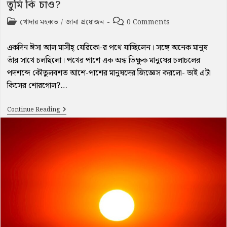
তুমি কি চাও?
Post
Post
খোদার মহব্বত
/
জানা প্রয়োজন
0 Comments
category:
comments:
একদিন ঈসা আল মাসীহ্‌ যেরিকো-র পথে যাচ্ছিলেন। সঙ্গে অনেক মানুষ
তাঁর সাথে চলছিলো। পথের পাশে এক অন্ধ ভিক্ষুক মানুষের চলাচলের
পদশব্দে কৌতুলবশত আশে-পাশের মানুষদের জিজ্ঞেস করলো- ভাই এটা
কিসের শোরগোল?…
তুমি
Continue Reading
কি
চাও?