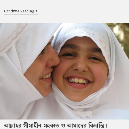
সত্য,
Continue Reading
পথ
ও
জীবন:
পরিত্রানের
পথ
আল্লাহর সীমাহীন মহব্বত ও আমাদের বিভ্রান্তি।