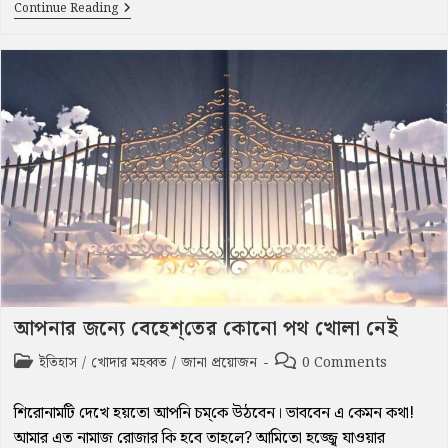
Isa
Continue Reading
Al
Mashee
Is
The
Word
Of
Allah
And
His
Ruh
আপনার জন্যে বেহেশ্‌তের কোনো পথ খোলা নেই
Post
Post
ইতিহাস
/
খোদার মহব্বত
/
জানা প্রয়োজন
0 Comments
category:
comments:
শিরোনামটি দেখে হয়তো আপনি চম্‌কে উঠবেন। ভাববেন এ কেমন কথা!
আমার এত নামাজ রোজার কি হবে তাহলে? আমিতো হজ্জ্বে যাওয়ার