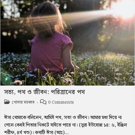
অভিযোগ
সত্য, পথ ও জীবন: পরিত্রানের পথ
Post
Post
খোদার মহব্বত
0 Comments
category:
comments:
ঈসা থোমাকে বলিলেন, আমিই পথ, সত্য ও জীবন। আমার মধ্য দিয়ে না
গেলে কেহই পিতার নিকটে যাইতে পারে না। (সুরা ইউহোন্না ১৪: ৬, ইঞ্জিল
শরীফ, ৪র্থ খন্ড)। কথাটি ঈসা (আঃ)…