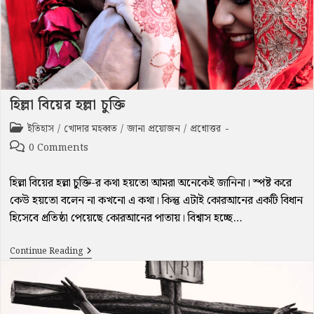
হিল্লা বিয়ের হল্লা চুক্তি
Post
ইতিহাস
/
খোদার মহব্বত
/
জানা প্রয়োজন
/
প্রশ্নোত্তর
category:
Post
0 Comments
comments:
হিল্লা বিয়ের হল্লা চুক্তি-র কথা হয়তো আমরা অনেকেই জানিনা। স্পষ্ট করে
কেউ হয়তো বলেন না কখনো এ কথা। কিন্তু এটাই কোরআনের একটি বিধান
হিসেবে প্রতিষ্ঠা পেয়েছে কোরআনের পাতায়। বিশ্বাস হচ্ছে…
হিল্লা
Continue Reading
বিয়ের
হল্লা
চুক্তি