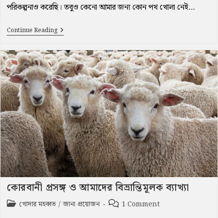
পরিকল্পনাও করেছি। তবুও কেনো আমার জন্য কোন পথ খোলা নেই…
আপনার
Continue Reading
জন্যে
বেহেশ্‌তের
কোনো
পথ
খোলা
নেই
কোরবানী প্রসঙ্গ ও আমাদের বিভ্রান্তিমূলক ব্যাখ্যা
Post
Post
খোদার মহব্বত
/
জানা প্রয়োজন
1 Comment
category:
comments: