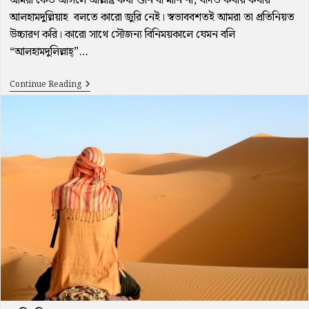
আমরা কেউ আসলে আল্লাহ্র কথা শুনি বা মানি না, যদিও কথায় কথায়
আলহামদুল্লিয়াহ বলতে কারো জুরি নেই। স্বভাববশতই আমরা তা প্রতিনিয়ত
উচ্চারণ করি। কারো সাথে সৌজন্য বিনিময়কালে যেমন বলি
“আলহামদুলিল্লাহ্”…
আল্লাহ্‌র
Continue Reading
নামে
ভন্ডামী
করা
আমাদের
সতত
স্বভাব