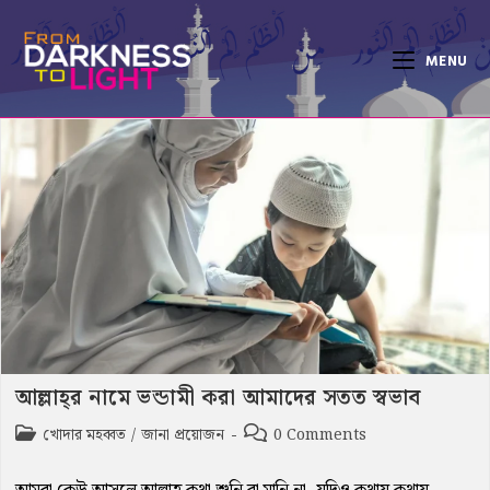
Skip
to
MENU
content
আল্লাহ্‌র নামে ভন্ডামী করা আমাদের সতত স্বভাব
Post
Post
খোদার মহব্বত
/
জানা প্রয়োজন
0 Comments
category:
comments: