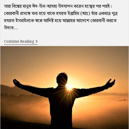
সারা বিশ্বের মানুষ ঈদ-উল-আযহা উদযাপন করেন হজ্বের পর পরই।
কোরবানী প্রসঙ্গে বলা হয়ে থাকে হযরত ইব্রাহিম (আঃ) তাঁর একমাত্র পুত্র
হযরত ইসমাইলকে স্বপ্নে আদিষ্ট হয়ে আল্লাহর আদেশে কোরবানী করতে
উদ্যত…
কোরবানী
Continue Reading
প্রসঙ্গ
ও
আমাদের
বিভ্রান্তিমূলক
ব্যাখ্যা