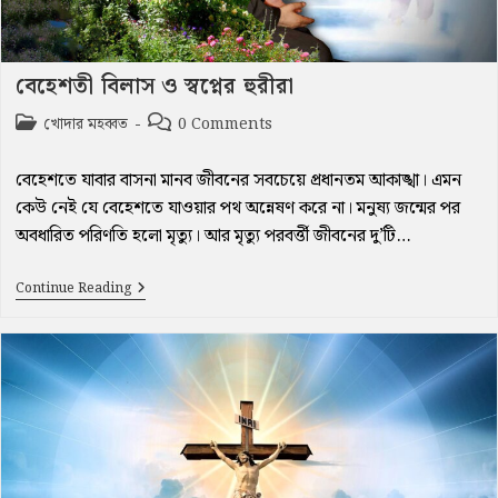
বেহেশতী বিলাস ও স্বপ্নের হুরীরা
Post
Post
খোদার মহব্বত
0 Comments
category:
comments:
বেহেশতে যাবার বাসনা মানব জীবনের সবচেয়ে প্রধানতম আকাঙ্খা। এমন
কেউ নেই যে বেহেশতে যাওয়ার পথ অন্নেষণ করে না। মনুষ্য জন্মের পর
অবধারিত পরিণতি হলো মৃত্যু। আর মৃত্যু পরবর্ত্তী জীবনের দু’টি…
বেহেশতী
Continue Reading
বিলাস
ও
স্বপ্নের
হুরীরা