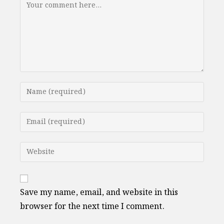
Comment
Enter
your
name
Enter
or
your
username
email
Enter
to
address
your
comment
to
website
comment
URL
Save my name, email, and website in this
(optional)
browser for the next time I comment.