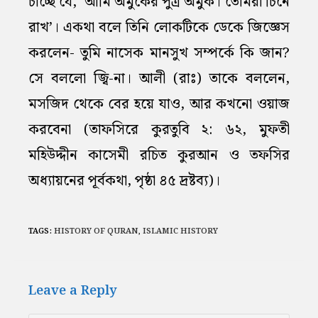
চাচ্ছে যে, ‘আমি অমুকের পুত্র অমুক। তোমরা চিনে
রাখ’। একথা বলে তিনি লোকটিকে ডেকে জিজ্ঞেস
করলেন- তুমি নাসেক মানসুখ সম্পর্কে কি জান?
সে বললো জ্বি-না। আলী (রাঃ) তাকে বললেন,
মসজিদ থেকে বের হয়ে যাও, আর কখনো ওয়াজ
করবেনা (তাফসিরে কুরতুবি ২: ৬২, মুফতী
মহিউদ্দীন কাসেমী রচিত কুরআন ও তফসির
অধ্যায়নের পূর্বকথা, পৃষ্ঠা ৪৫ দ্রষ্টব্য)।
TAGS:
HISTORY OF QURAN
,
ISLAMIC HISTORY
Leave a Reply