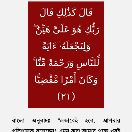
قَالَ كَذَٰلِكِ قَالَ
رَبُّكِ هُوَ عَلَىَّ هَيِّنٌ ۖ
وَلِنَجْعَلَهُۥٓ ءَايَةً
لِّلنَّاسِ وَرَحْمَةً مِّنَّا ۚ
وَكَانَ أَمْرًا مَّقْضِيًّا
(٢١)
বাংলা অনুবাদঃ
“এভাবেই হবে, আপনার
প্রতিপালক বলেছেনঃ এমন করা আমার পক্ষে খুবই