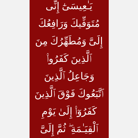
يَـٰعِيسَىٰٓ إِنِّى
مُتَوَفِّيكَ وَرَافِعُكَ
إِلَىَّ وَمُطَهِّرُكَ مِنَ
ٱلَّذِينَ كَفَرُوا۟
وَجَاعِلُ ٱلَّذِينَ
ٱتَّبَعُوكَ فَوْقَ ٱلَّذِينَ
كَفَرُوٓا۟ إِلَىٰ يَوْمِ
ٱلْقِيَـٰمَةِ ۖ ثُمَّ إِلَىَّ