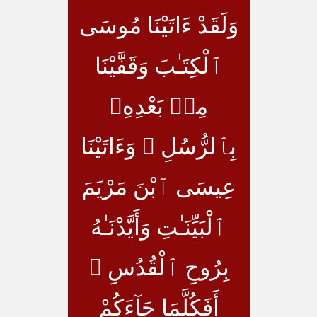
وَلَقَدْ ءَاتَيْنَا مُوسَى
ٱلْكِتَـٰبَ وَقَفَّيْنَا
مِنۢ بَعْدِهِۦ
بِٱلرُّسُلِ ۖ وَءَاتَيْنَا
عِيسَى ٱبْنَ مَرْيَمَ
ٱلْبَيِّنَـٰتِ وَأَيَّدْنَـٰهُ
بِرُوحِ ٱلْقُدُسِ ۗ
أَفَكُلَّمَا جَآءَكُمْ