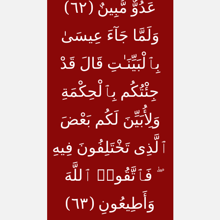
عَدُوٌّ مُّبِينٌ (٦٢)
وَلَمَّا جَآءَ عِيسَىٰ
بِٱلْبَيِّنَـٰتِ قَالَ قَدْ
جِئْتُكُم بِٱلْحِكْمَةِ
وَلِأُبَيِّنَ لَكُم بَعْضَ
ٱلَّذِى تَخْتَلِفُونَ فِيهِ
ۖ فَٱتَّقُوا۟ ٱللَّهَ
وَأَطِيعُونِ (٦٣)