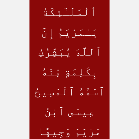
ٱلْمَلَـٰٓئِكَةُ
يَـٰمَرْيَمُ إِنَّ
ٱللَّهَ يُبَشِّرُكِ
بِكَلِمَةٍ مِّنْهُ
ٱسْمُهُ ٱلْمَسِيحُ
عِيسَى ٱبْنُ
مَرْيَمَ وَجِيهًا