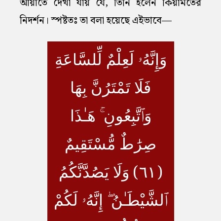
আয়াতে দেখা যায় যে, তিনি হলেন কিয়ামতের
নিদর্শন। স্পষ্টতঃ তা বলা হয়েছে এইভাবে—
وَإِنَّهُۥ لَعِلْمٌ لِّلسَّاعَةِ
فَلَا تَمْتَرُنَّ بِهَا
وَٱتَّبِعُونِ ۚ هَـٰذَا
صِرَٰطٌ مُّسْتَقِيمٌ
(٦١) وَلَا يَصُدَّنَّكُمُ
ٱلشَّيْطَـٰنُ ۖ إِنَّهُۥ لَكُمْ