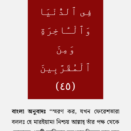
فِى ٱلدُّنْيَا
وَٱلْـَٔاخِرَةِ
وَمِنَ
ٱلْمُقَرَّبِينَ
(٤٥)
বাংলা অনুবাদঃ
“স্মরণ কর, যখন ফেরেশতারা
বললঃ হে মারইয়াম! নিশ্চয় আল্লাহ্‌ তাঁর পক্ষ থেকে