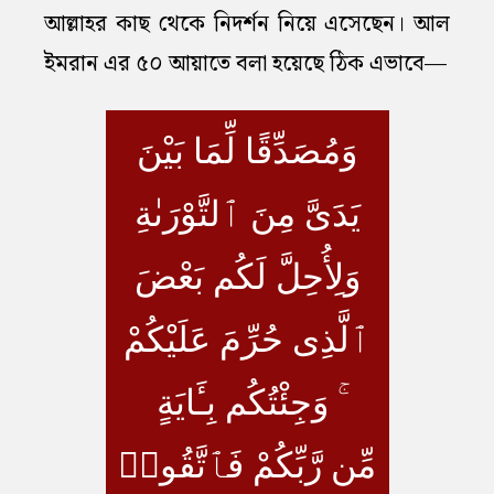
আল্লাহর কাছ থেকে নিদর্শন নিয়ে এসেছেন। আল
ইমরান এর ৫০ আয়াতে বলা হয়েছে ঠিক এভাবে—
وَمُصَدِّقًا لِّمَا بَيْنَ
يَدَىَّ مِنَ ٱلتَّوْرَىٰةِ
وَلِأُحِلَّ لَكُم بَعْضَ
ٱلَّذِى حُرِّمَ عَلَيْكُمْ
ۚ وَجِئْتُكُم بِـَٔايَةٍ
مِّن رَّبِّكُمْ فَٱتَّقُوا۟