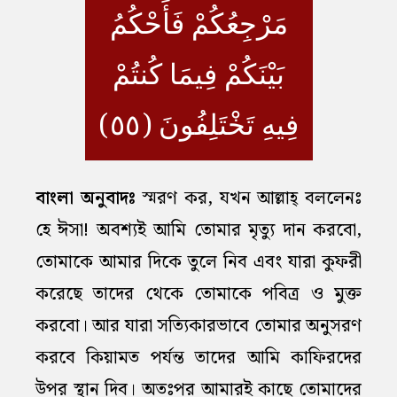
مَرْجِعُكُمْ فَأَحْكُمُ
بَيْنَكُمْ فِيمَا كُنتُمْ
فِيهِ تَخْتَلِفُونَ (٥٥)
বাংলা অনুবাদঃ
স্মরণ কর, যখন আল্লাহ্‌ বললেনঃ
হে ঈসা! অবশ্যই আমি তোমার মৃত্যু দান করবো,
তোমাকে আমার দিকে তুলে নিব এবং যারা কুফরী
করেছে তাদের থেকে তোমাকে পবিত্র ও মুক্ত
করবো। আর যারা সত্যিকারভাবে তোমার অনুসরণ
করবে কিয়ামত পর্যন্ত তাদের আমি কাফিরদের
উপর স্থান দিব। অতঃপর আমারই কাছে তোমাদের