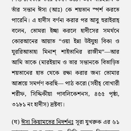
তাঁর সন্তান ঈসা (আঃ) কে শয়তান স্পর্শ করতে
পারেনি। এ হাদীস বর্ণনা করার পর আবু হুরাইরাহ্‌
বলেন, তোমরা ইচ্ছা করলে হাদীসের সমর্থনে
কোরআনের আয়াত “ওয়া ইন্না উইযুহা বিকা ও
যূররিআতাহা মিনাশ্‌ শাইতানির রাজীম”—আর
আমি তাকে (মারইয়াম ও তার সন্তানকে বিতাড়িত
শয়তানের হাত থেকে রক্ষা করার জন্য তোমার
আশ্রয়ে সমর্পণ করছি— পাঠ করো (সহীহ্‌ বোখারী
শরীফ, সিদ্দিকীয়া পাবলিকেশনস, ৪৫৫ পৃষ্ঠা,
৩১৮১ নং হাদীস) দ্রষ্টব্য।
(ঘ)
ঈসা কিয়ামতের নিদর্শনঃ
সূরা যুখরুক এর ৬১