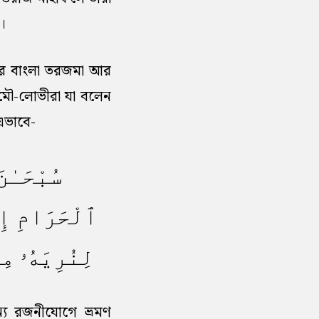
।
রবীর বাংলা তরজমা আর
 মৌ-লোভীরা যা বলেন
এভাবে-
سُبْحَـٰنَ
ٱلْحَرَامِ إِل
لِنُرِيَهُۥ م)
ন্য রজনীযোগে ভ্রমণ