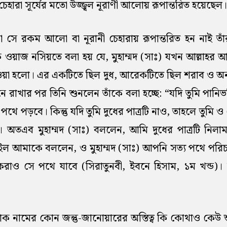
হারা সূর্যের মতো উজ্জ্বল নূরাণী আলোয় রূপান্তরিত হয়েছেল।
ো সে রকম আলো বা নূরানী চেহারায় রূপান্তরিত হন নাই তাঁর উ
েক ওয়াজ নসিয়তে বলা হয় যে, মুহাম্মদ (সাঃ) যখন আল্লাহর
েওয়া হলো। এর একটিতে ছিল দুধ, আরেকটিতে ছিল শরাব ও অন
নে রাখার পর তিনি শুনলেন তাঁকে বলা হচ্ছে: “যদি তুমি পানিভর
থে পড়বে। কিন্তু যদি তুমি দুধের পাত্রটি নাও, তাহলে তুমি 
 অতএব মুহাম্মদ (সাঃ) বললেন, আমি দুধের পাত্রটি নিল
ইল আমাকে বললেন, ও মুহাম্মদ (সাঃ) আপনি সত্য পথে পর
ও সে পথে যাবে (সিরাতুনবী, ইবনে হিসাম, ১ম খন্ড)। 
ক নামের কোন জন্তু-জানোয়ারের অস্তিত্ব কি কোথাও কেউ শু