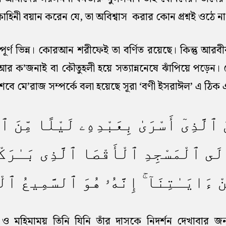
হিনী বয়ান করেন যে, তা অবিশ্বাস করার কোন প্রশ্নই ওঠে না
্পূর্ণ ভিন্ন। কোরআন শরীফেই তা বর্ণিত রয়েছে। কিন্তু আ
র ক’জনাই বা কৌতুহলী হয়ে সত্যান্ননেষে ঝাঁপিয়ে পড়েন।
বে মে’রাজ সম্পর্কে বলা হয়েছে সূরা ‘বণী ইসরাঈল’ এ ঠিক 
 ٱلَّذِىٓ أَسْرَىٰ بِعَبْدِهِۦ لَيْلًا مِّنَ ٱل
َى ٱلْمَسْجِدِ ٱلْأَقْصَا ٱلَّذِى بَـٰرَكْ
ِنْ ءَايَـٰتِنَآ ۚ إِنَّهُۥ هُوَ ٱلسَّمِيعُ ٱلْ
্র ও মহিমাময় তিনি যিনি তাঁর দাসকে নিদর্শন দেখাবার জ