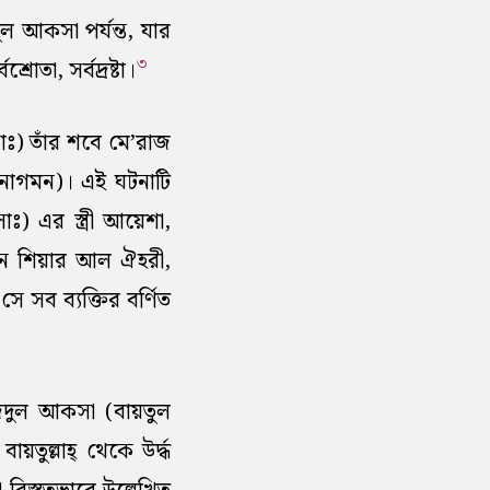
 আকসা পর্যন্ত, যার
৩
তা, সর্বদ্রষ্টা।
(সাঃ) তাঁর শবে মে’রাজ
মনাগমন)। এই ঘটনাটি
াঃ) এর স্ত্রী আয়েশা,
নে শিয়ার আল ঐহরী,
ে সব ব্যক্তির বর্ণিত
জিদুল আকসা (বায়তুল
তুল্লাহ্ থেকে উর্দ্ধ