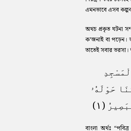
এমনভাবে এসব কল্পকা
অথচ প্রকৃত ঘটনা সম
ক’জনাই বা পড়েন। আ
তাতেই সবার ভরসা। শ
ْمَسْجِدِ
نَا حَوْلَهُۥ
بَصِيرُ (١
বাংলা অর্থঃ “পবিত