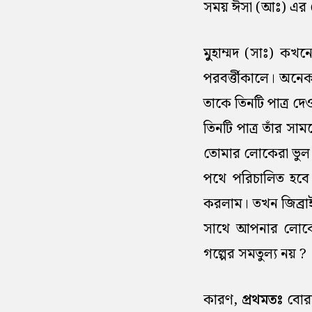
সময় ঈসা (আঃ) এর চে
মুুহাম্মদ (সাঃ) কখন
পরবর্ত্তীকালে। অন
তাকে তিনটি পাত্র দ
তিনটি পাত্র তাঁর সাম
তোমার লোকেরা ভুল প
পথে পরিচালিত হবে।
করলাম। তখন জিব্রা
সাথে আপনার লোকেরা
গল্পের সমতুল্য নয় ?
কারণ,
প্রথমতঃ
বোরা