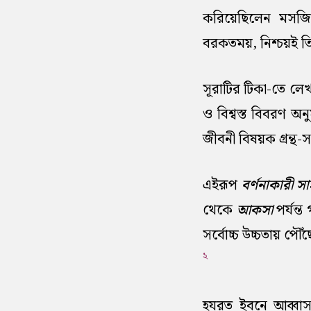
করিয়েছিলেন মসজি
বরকতময়, নিশ্চয়ই তিনি 
সূরাটির টিকা-তে লে
ও বিশ্বস্ত বিবরণ অ
জীবনী বিষয়ক গ্রন্থ-স
এইরূপ
বর্ণনাকারী সা
থেকে
আকসা
পর্যন্
সর্বোচ্চ উচ্চতায় পে
২
হযরত ইবনে আব্বাস 