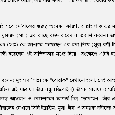
চতায় পৌঁছে আল্লাহ্ তায়ালার সকাশে তাঁর উপস্থিতি হওয়ার কথা 
 শবে মে’রাজের গুরুত্ব অনেক। কারণ, আল্লাহ্ পাক এর মধ
হ মুহাম্মদ (সাঃ) এর কাছে ব্যক্ত করেন বা প্রকাশ করেন। অর্
মুহাম্মদ (সাঃ) কে জানাতে চেয়েছেন এর মধ্য দিয়ে (সূরা বণ
 সাক্ষী হয়েছেন এই অভিজ্ঞতার মধ্যে দিয়ে। সংক্ষেপে এটা
ুদ বলেনঃ মুহাম্মদ (সাঃ) কে “বোরাক” দেখানো হলো, সেই আশ্চ
িল এই যাত্রায়। তাঁর বন্ধু (জিব্রাইল) তাঁকে সাহায্য কর
ে চড়ে আসমান ও বেহেশতের আশ্চর্য চিত্র দেখেছেন। তাঁর এ
লেন যেখানে তিনি ইব্রাহীম, মূসা, ঈসা ও অন্যান্য নবীদের 