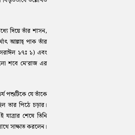
বিস্তৃতভাবে উল্লেখিত
্যে দিয়ে তাঁর শাসন,
থাৎ আল্লাহ্ পাক তাঁর
ী ইসরাঈল ১৭ঃ ১) এবং
ই হলো শবে মে’রাজ এর
র্য পশুটিকে যে তাঁকে
েছিল তার পিঠে চড়ার।
ই যাত্রার শেষে তিনি
সাথে সাক্ষাত করলেন।