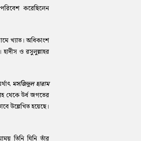
 পরিবেশ করেছিলেন
নামে খ্যাত। অধিকাংশ
হাদীস ও রসুলুল্লাহর
্থাৎ
মসজিদুল হারাম
্লাহ থেকে উর্ধ জগতের
তভাবে উল্লেখিত হয়েছে।
াময় তিনি যিনি তাঁর