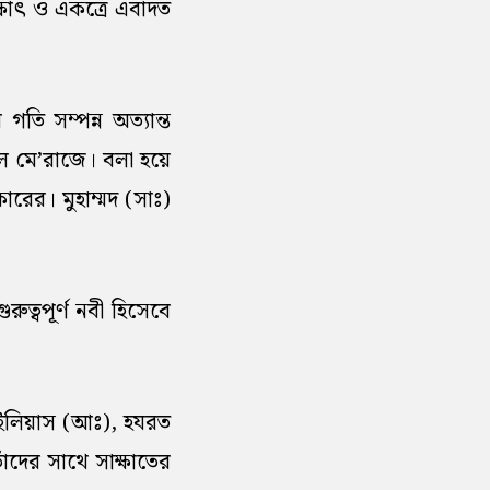
্ষাৎ ও একত্রে এবাদত
তি সম্পন্ন অত্যান্ত
েল মে’রাজে। বলা হয়ে
রের। মুহাম্মদ (সাঃ)
ুত্বপূর্ণ নবী হিসেবে
 ইলিয়াস (আঃ), হযরত
ঁদের সাথে সাক্ষাতের