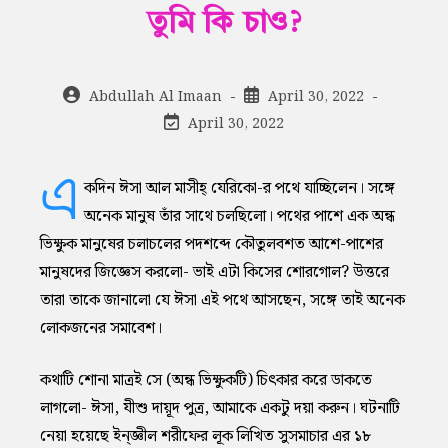
তুমি কি চাও?
Post
Post
Abdullah Al Imaan
April 30, 2022
author:
published:
Post
April 30, 2022
last
modified:
এ
কদিন ঈসা আল মাসীহ্‌ যেরিকো-র পথে যাচ্ছিলেন। সঙ্গে
অনেক মানুষ তাঁর সাথে চলছিলো। পথের পাশে এক অন্ধ
ভিক্ষুক মানুষের চলাচলের পদশব্দে কৌতুলবশত আশে-পাশের
মানুষদের জিজ্ঞেস করলো- ভাই এটা কিসের শোরগোল? উত্তরে
তারা তাকে জানালো যে ঈসা এই পথে আসছেন, সঙ্গে তাই অনেক
লোকজনের সমাবেশ।
কথাটি শোনা মাত্রই সে (অন্ধ ভিক্ষুকটি) চিৎকার করে ডাকতে
লাগলো- ঈসা, যীশু দায়ূদ পুত্র, আমাকে একটু দয়া করুন। ঘটনাটি
নেয়া হয়েছে ইন্জ্ঞীল শরীফের লূক লিখিত সুসমাচার এর ১৮