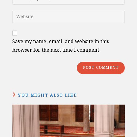
or
your
username
email
Enter
to
address
your
comment
to
website
comment
URL
Save my name, email, and website in this
(optional)
browser for the next time I comment.
YOU MIGHT ALSO LIKE